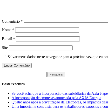
Comentário
*
Nome
*
E-mail
*
Site
Salvar meus dados neste navegador para a próxima vez que eu co
Pesquisar
por:
Posts recentes
Se você acha que a incorporação das subsidiárias da Axia é apen
A incorporação de empresas anunciada pela AXIA Energia
Quatro anos após a privatização da Eletrobras, os impactos des
Uma importante conquista para os trabalhadores expostos a con