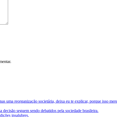
mentar.
as uma reorganização societária, deixa eu te explicar, porque isso mer
sa decisão seguem sendo debatidos pela sociedade brasileira.
dições insalubres.