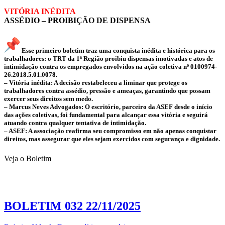
VITÓRIA INÉDITA
ASSÉDIO – PROIBIÇÃO DE DISPENSA
Esse primeiro boletim traz uma conquista inédita e histórica para os
trabalhadores: o TRT da 1ª Região proibiu dispensas imotivadas e atos de
intimidação contra os empregados envolvidos na ação coletiva nº 0100974-
26.2018.5.01.0078.
– Vitória inédita: A decisão restabeleceu a liminar que protege os
trabalhadores contra assédio, pressão e ameaças, garantindo que possam
exercer seus direitos sem medo.
– Marcus Neves Advogados: O escritório, parceiro da ASEF desde o início
das ações coletivas, foi fundamental para alcançar essa vitória e seguirá
atuando contra qualquer tentativa de intimidação.
– ASEF: A associação reafirma seu compromisso em não apenas conquistar
direitos, mas assegurar que eles sejam exercidos com segurança e dignidade.
Veja o Boletim
BOLETIM 032 22/11/2025