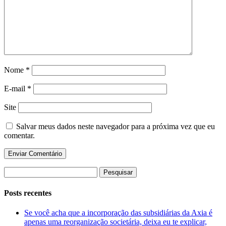
Nome
*
E-mail
*
Site
Salvar meus dados neste navegador para a próxima vez que eu
comentar.
Pesquisar
por:
Posts recentes
Se você acha que a incorporação das subsidiárias da Axia é
apenas uma reorganização societária, deixa eu te explicar,