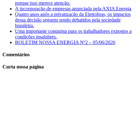
porque isso merece atenção.
A incorporação de empresas anunciada pela AXIA Energia
Quatro anos após a privatização da Eletrobras, os impactos
dessa decisão seguem sendo debatidos pela sociedade
brasileira.
Uma importante conquista para os trabalhadores expostos a
condições insalubres.
BOLETIM NOSSA ENERGIA Nº2 – 05/06/2026
Comentários
Curta nossa página