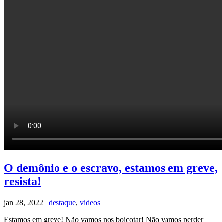
O demônio e o escravo, estamos em greve,
resista!
jan 28, 2022
|
destaque
,
videos
Estamos em greve! Não vamos nos boicotar! Não vamos perder