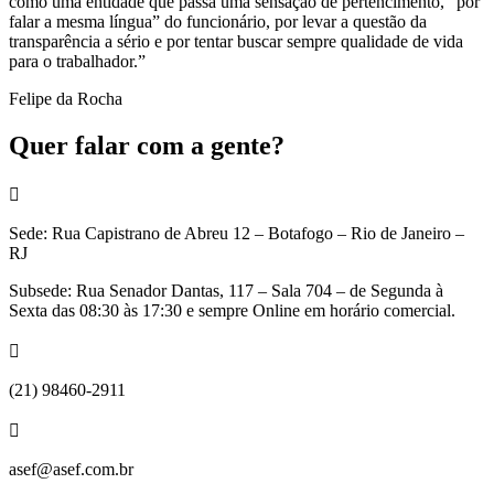
como uma entidade que passa uma sensação de pertencimento, “por
falar a mesma língua” do funcionário, por levar a questão da
transparência a sério e por tentar buscar sempre qualidade de vida
para o trabalhador.”
Felipe da Rocha
Quer falar com a gente?

Sede: Rua Capistrano de Abreu 12 – Botafogo – Rio de Janeiro –
RJ
Subsede: Rua Senador Dantas, 117 – Sala 704 – de Segunda à
Sexta das 08:30 às 17:30 e sempre Online em horário comercial.

(21) 98460-2911

asef@asef.com.br