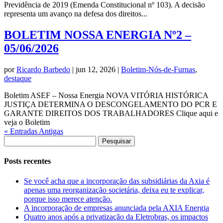
Previdência de 2019 (Emenda Constitucional nº 103). A decisão
representa um avanço na defesa dos direitos...
BOLETIM NOSSA ENERGIA Nº2 –
05/06/2026
por
Ricardo Barbedo
|
jun 12, 2026
|
Boletim-Nós-de-Furnas
,
destaque
Boletim ASEF – Nossa Energia NOVA VITÓRIA HISTÓRICA
JUSTIÇA DETERMINA O DESCONGELAMENTO DO PCR E
GARANTE DIREITOS DOS TRABALHADORES Clique aqui e
veja o Boletim
« Entradas Antigas
Pesquisar
por:
Posts recentes
Se você acha que a incorporação das subsidiárias da Axia é
apenas uma reorganização societária, deixa eu te explicar,
porque isso merece atenção.
A incorporação de empresas anunciada pela AXIA Energia
Quatro anos após a privatização da Eletrobras, os impactos