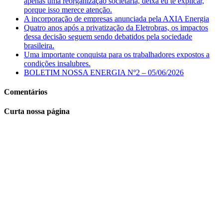
apenas uma reorganização societária, deixa eu te explicar,
porque isso merece atenção.
A incorporação de empresas anunciada pela AXIA Energia
Quatro anos após a privatização da Eletrobras, os impactos
dessa decisão seguem sendo debatidos pela sociedade
brasileira.
Uma importante conquista para os trabalhadores expostos a
condições insalubres.
BOLETIM NOSSA ENERGIA Nº2 – 05/06/2026
Comentários
Curta nossa página