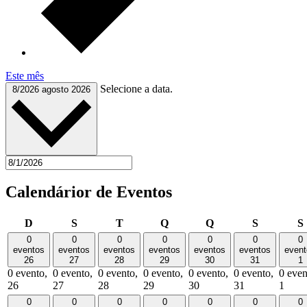
Este mês
Selecione a data.
8/2026
agosto 2026
Calendárior de Eventos
domingo
segunda-
terça-
quarta-
quinta-
sexta-
D
S
T
Q
Q
S
S
feira
feira
feira
feira
feira
0
0
0
0
0
0
0
eventos
eventos
eventos
eventos
eventos
eventos
event
26
27
28
29
30
31
1
0 evento,
0 evento,
0 evento,
0 evento,
0 evento,
0 evento,
0 even
26
27
28
29
30
31
1
0
0
0
0
0
0
0