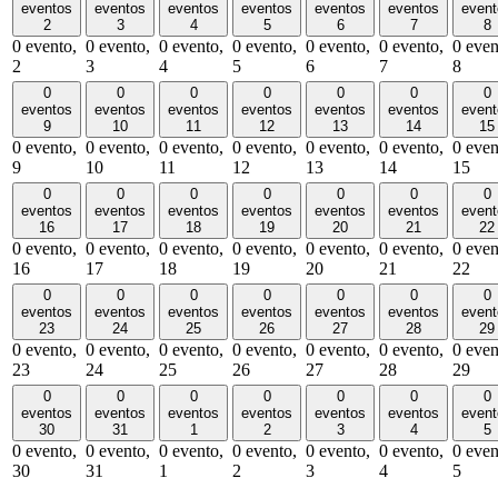
eventos
eventos
eventos
eventos
eventos
eventos
event
2
3
4
5
6
7
8
0 evento,
0 evento,
0 evento,
0 evento,
0 evento,
0 evento,
0 even
2
3
4
5
6
7
8
0
0
0
0
0
0
0
eventos
eventos
eventos
eventos
eventos
eventos
event
9
10
11
12
13
14
15
0 evento,
0 evento,
0 evento,
0 evento,
0 evento,
0 evento,
0 even
9
10
11
12
13
14
15
0
0
0
0
0
0
0
eventos
eventos
eventos
eventos
eventos
eventos
event
16
17
18
19
20
21
22
0 evento,
0 evento,
0 evento,
0 evento,
0 evento,
0 evento,
0 even
16
17
18
19
20
21
22
0
0
0
0
0
0
0
eventos
eventos
eventos
eventos
eventos
eventos
event
23
24
25
26
27
28
29
0 evento,
0 evento,
0 evento,
0 evento,
0 evento,
0 evento,
0 even
23
24
25
26
27
28
29
0
0
0
0
0
0
0
eventos
eventos
eventos
eventos
eventos
eventos
event
30
31
1
2
3
4
5
0 evento,
0 evento,
0 evento,
0 evento,
0 evento,
0 evento,
0 even
30
31
1
2
3
4
5