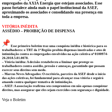
empregados da AXIA Energia que estejam associados. Esse
passo fortalece ainda mais o papel institucional da ASEF,
aproximando os associados e consolidando sua presença em
toda a empresa.
VITÓRIA INÉDITA
ASSÉDIO – PROIBIÇÃO DE DISPENSA
Esse primeiro boletim traz uma conquista inédita e histórica para os
trabalhadores: o TRT da 1ª Região proibiu dispensas imotivadas e atos de
intimidação contra os empregados envolvidos na ação coletiva nº 0100974-
26.2018.5.01.0078.
– Vitória inédita: A decisão restabeleceu a liminar que protege os
trabalhadores contra assédio, pressão e ameaças, garantindo que possam
exercer seus direitos sem medo.
– Marcus Neves Advogados: O escritório, parceiro da ASEF desde o início
das ações coletivas, foi fundamental para alcançar essa vitória e seguirá
atuando contra qualquer tentativa de intimidação.
– ASEF: A associação reafirma seu compromisso em não apenas conquistar
direitos, mas assegurar que eles sejam exercidos com segurança e dignidade.
Veja o Boletim