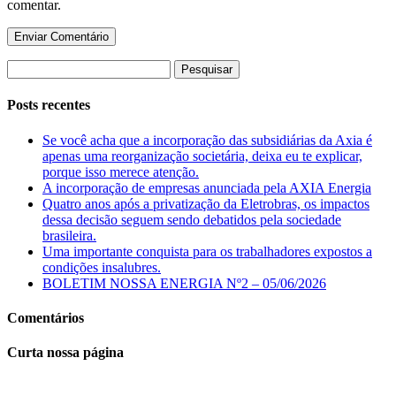
comentar.
Pesquisar
por:
Posts recentes
Se você acha que a incorporação das subsidiárias da Axia é
apenas uma reorganização societária, deixa eu te explicar,
porque isso merece atenção.
A incorporação de empresas anunciada pela AXIA Energia
Quatro anos após a privatização da Eletrobras, os impactos
dessa decisão seguem sendo debatidos pela sociedade
brasileira.
Uma importante conquista para os trabalhadores expostos a
condições insalubres.
BOLETIM NOSSA ENERGIA Nº2 – 05/06/2026
Comentários
Curta nossa página