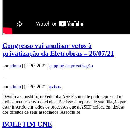
Congresso vai analisar vetos à
privatização da Eletrobras – 26/07/21
por
admin
|
jul 30, 2021
|
clipping da privatização
...
por
admin
|
jul 30, 2021
|
avisos
Devido a Constituição Federal a ASEF somente pode representar
judicialmente seus associados. Por isso é importante sua filiação para
estar inserido em todos os processos que a ASEF coloca em defesa
dos direitos de seus associados. Associe-se
BOLETIM CNE