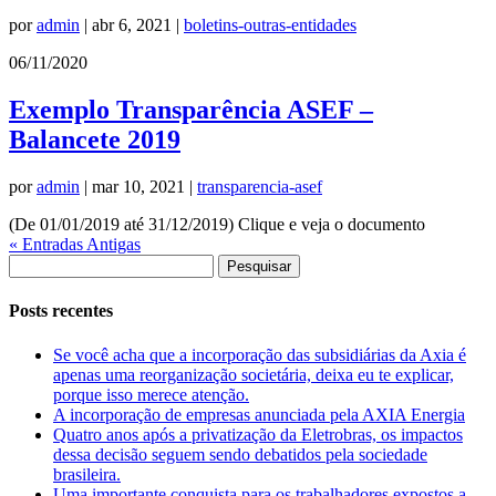
por
admin
|
abr 6, 2021
|
boletins-outras-entidades
06/11/2020
Exemplo Transparência ASEF –
Balancete 2019
por
admin
|
mar 10, 2021
|
transparencia-asef
(De 01/01/2019 até 31/12/2019) Clique e veja o documento
« Entradas Antigas
Pesquisar
por:
Posts recentes
Se você acha que a incorporação das subsidiárias da Axia é
apenas uma reorganização societária, deixa eu te explicar,
porque isso merece atenção.
A incorporação de empresas anunciada pela AXIA Energia
Quatro anos após a privatização da Eletrobras, os impactos
dessa decisão seguem sendo debatidos pela sociedade
brasileira.
Uma importante conquista para os trabalhadores expostos a