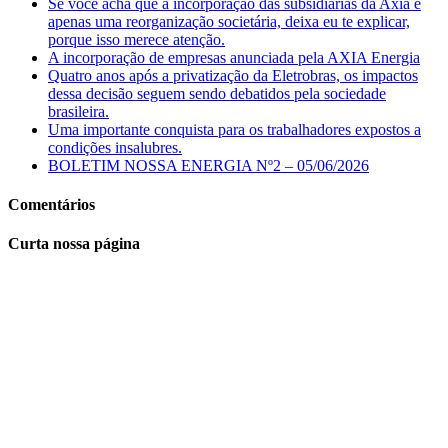
Se você acha que a incorporação das subsidiárias da Axia é
apenas uma reorganização societária, deixa eu te explicar,
porque isso merece atenção.
A incorporação de empresas anunciada pela AXIA Energia
Quatro anos após a privatização da Eletrobras, os impactos
dessa decisão seguem sendo debatidos pela sociedade
brasileira.
Uma importante conquista para os trabalhadores expostos a
condições insalubres.
BOLETIM NOSSA ENERGIA Nº2 – 05/06/2026
Comentários
Curta nossa página