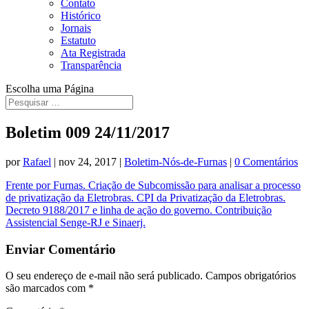
Contato
Histórico
Jornais
Estatuto
Ata Registrada
Transparência
Escolha uma Página
Boletim 009 24/11/2017
por
Rafael
|
nov 24, 2017
|
Boletim-Nós-de-Furnas
|
0 Comentários
Frente por Furnas. Criação de Subcomissão para analisar a processo
de privatização da Eletrobras. CPI da Privatização da Eletrobras.
Decreto 9188/2017 e linha de ação do governo. Contribuição
Assistencial Senge-RJ e Sinaerj.
Enviar Comentário
O seu endereço de e-mail não será publicado.
Campos obrigatórios
são marcados com
*