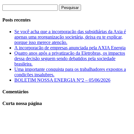
Pesquisar
por:
Posts recentes
Se você acha que a incorporação das subsidiárias da Axia é
apenas uma reorganização societária, deixa eu te explicar,
porque isso merece atenção.
A incorporação de empresas anunciada pela AXIA Energia
Quatro anos após a privatização da Eletrobras, os impactos
dessa decisão seguem sendo debatidos pela sociedade
brasileira.
Uma importante conquista para os trabalhadores expostos a
condições insalubres.
BOLETIM NOSSA ENERGIA Nº2 – 05/06/2026
Comentários
Curta nossa página