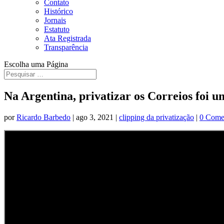
Contato
Histórico
Jornais
Estatuto
Ata Registrada
Transparência
Escolha uma Página
Na Argentina, privatizar os Correios foi u
por
Ricardo Barbedo
|
ago 3, 2021
|
clipping da privatização
|
0 Come