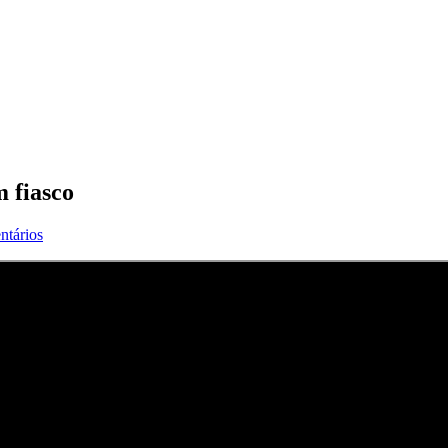
m fiasco
ntários