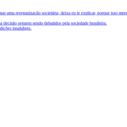
as uma reorganização societária, deixa eu te explicar, porque isso mer
sa decisão seguem sendo debatidos pela sociedade brasileira.
dições insalubres.