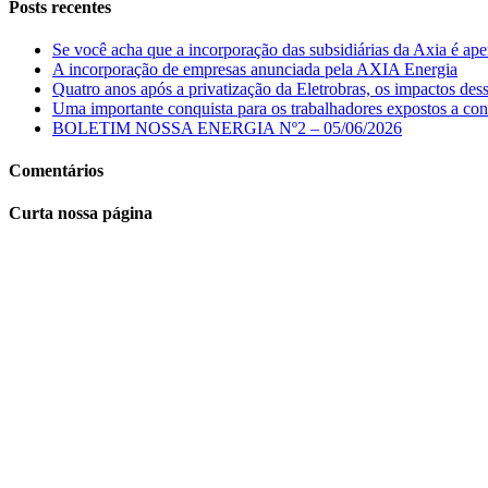
Posts recentes
Se você acha que a incorporação das subsidiárias da Axia é apen
A incorporação de empresas anunciada pela AXIA Energia
Quatro anos após a privatização da Eletrobras, os impactos des
Uma importante conquista para os trabalhadores expostos a con
BOLETIM NOSSA ENERGIA Nº2 – 05/06/2026
Comentários
Curta nossa página